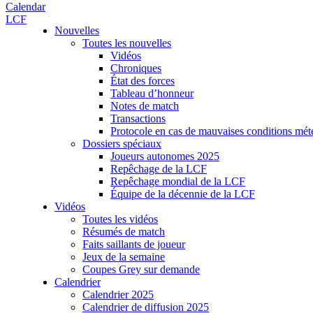
Calendar
LCF
Nouvelles
Toutes les nouvelles
Vidéos
Chroniques
État des forces
Tableau d’honneur
Notes de match
Transactions
Protocole en cas de mauvaises conditions mét
Dossiers spéciaux
Joueurs autonomes 2025
Repêchage de la LCF
Repêchage mondial de la LCF
Équipe de la décennie de la LCF
Vidéos
Toutes les vidéos
Résumés de match
Faits saillants de joueur
Jeux de la semaine
Coupes Grey sur demande
Calendrier
Calendrier 2025
Calendrier de diffusion 2025