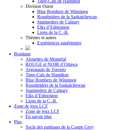
Tiger-Cats de Hamilton
Division Ouest
Blue Bombers de Winnipeg
Roughriders de la Saskatchewan
Stampeders de Calgary
Elks d’Edmonton
Lions de la C.-B.
Thèmes et autres
Expériences supérieures
Boutique
Alouettes de Montréal
ROUGE et NOIR d’Ottawa
Argonauts de Toronto
Tiger-Cats de Hamilton
Blue Bombers de Winnipeg
Roughriders de la Saskatchewan
Stampeders de Calgary
Elks d’Edmonton
Lions de la C.-B.
Zone de jeux LCF
Zone de jeux LCF
En savoir plus
Plus
Socle des partisans de la Coupe Grey