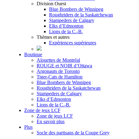
Division Ouest
Blue Bombers de Winnipeg
Roughriders de la Saskatchewan
Stampeders de Calgary
Elks d’Edmonton
Lions de la C.-B.
Thèmes et autres
Expériences supérieures
Boutique
Alouettes de Montréal
ROUGE et NOIR d’Ottawa
Argonauts de Toronto
Tiger-Cats de Hamilton
Blue Bombers de Winnipeg
Roughriders de la Saskatchewan
Stampeders de Calgary
Elks d’Edmonton
Lions de la C.-B.
Zone de jeux LCF
Zone de jeux LCF
En savoir plus
Plus
Socle des partisans de la Coupe Grey