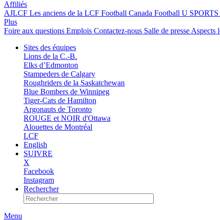
Affiliés
AJLCF
Les anciens de la LCF
Football Canada
Football U SPORTS
Plus
Foire aux questions
Emplois
Contactez-nous
Salle de presse
Aspects 
Sites des équipes
Lions de la C.-B.
Elks d’Edmonton
Stampeders de Calgary
Roughriders de la Saskatchewan
Blue Bombers de Winnipeg
Tiger-Cats de Hamilton
Argonauts de Toronto
ROUGE et NOIR d'Ottawa
Alouettes de Montréal
LCF
English
SUIVRE
X
Facebook
Instagram
Rechercher
Menu