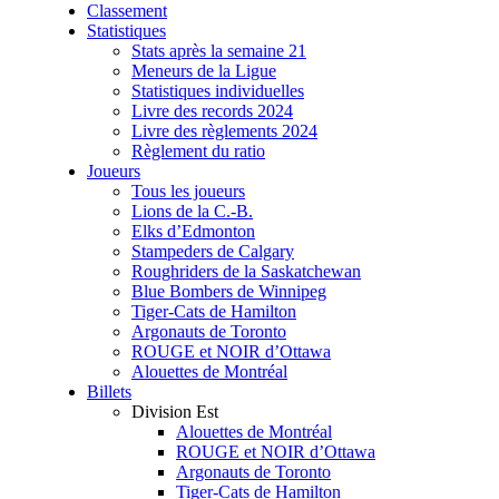
Classement
Statistiques
Stats après la semaine 21
Meneurs de la Ligue
Statistiques individuelles
Livre des records 2024
Livre des règlements 2024
Règlement du ratio
Joueurs
Tous les joueurs
Lions de la C.-B.
Elks d’Edmonton
Stampeders de Calgary
Roughriders de la Saskatchewan
Blue Bombers de Winnipeg
Tiger-Cats de Hamilton
Argonauts de Toronto
ROUGE et NOIR d’Ottawa
Alouettes de Montréal
Billets
Division Est
Alouettes de Montréal
ROUGE et NOIR d’Ottawa
Argonauts de Toronto
Tiger-Cats de Hamilton