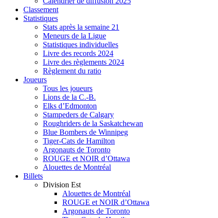
Calendrier de diffusion 2025
Classement
Statistiques
Stats après la semaine 21
Meneurs de la Ligue
Statistiques individuelles
Livre des records 2024
Livre des règlements 2024
Règlement du ratio
Joueurs
Tous les joueurs
Lions de la C.-B.
Elks d’Edmonton
Stampeders de Calgary
Roughriders de la Saskatchewan
Blue Bombers de Winnipeg
Tiger-Cats de Hamilton
Argonauts de Toronto
ROUGE et NOIR d’Ottawa
Alouettes de Montréal
Billets
Division Est
Alouettes de Montréal
ROUGE et NOIR d’Ottawa
Argonauts de Toronto