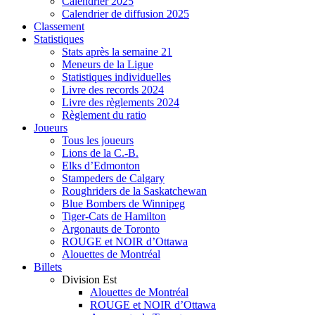
Calendrier 2025
Calendrier de diffusion 2025
Classement
Statistiques
Stats après la semaine 21
Meneurs de la Ligue
Statistiques individuelles
Livre des records 2024
Livre des règlements 2024
Règlement du ratio
Joueurs
Tous les joueurs
Lions de la C.-B.
Elks d’Edmonton
Stampeders de Calgary
Roughriders de la Saskatchewan
Blue Bombers de Winnipeg
Tiger-Cats de Hamilton
Argonauts de Toronto
ROUGE et NOIR d’Ottawa
Alouettes de Montréal
Billets
Division Est
Alouettes de Montréal
ROUGE et NOIR d’Ottawa