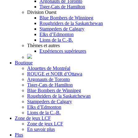
Argonauts de Toronto
Tiger-Cats de Hamilton
Division Ouest
Blue Bombers de Winnipeg
Roughriders de la Saskatchewan
Stampeders de Calgary
Elks d’Edmonton
Lions de la C.-B.
Thèmes et autres
Expériences supérieures
Boutique
Alouettes de Montréal
ROUGE et NOIR d’Ottawa
Argonauts de Toronto
Tiger-Cats de Hamilton
Blue Bombers de Winnipeg
Roughriders de la Saskatchewan
Stampeders de Calgary
Elks d’Edmonton
Lions de la C.-B.
Zone de jeux LCF
Zone de jeux LCF
En savoir plus
Plus