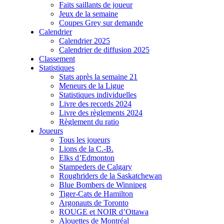
Faits saillants de joueur
Jeux de la semaine
Coupes Grey sur demande
Calendrier
Calendrier 2025
Calendrier de diffusion 2025
Classement
Statistiques
Stats après la semaine 21
Meneurs de la Ligue
Statistiques individuelles
Livre des records 2024
Livre des règlements 2024
Règlement du ratio
Joueurs
Tous les joueurs
Lions de la C.-B.
Elks d’Edmonton
Stampeders de Calgary
Roughriders de la Saskatchewan
Blue Bombers de Winnipeg
Tiger-Cats de Hamilton
Argonauts de Toronto
ROUGE et NOIR d’Ottawa
Alouettes de Montréal